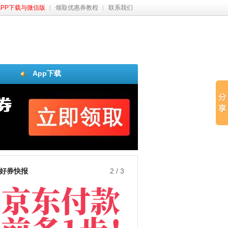
APP下载与微信版
领取优惠券教程
联系我们
App下载
好券快报
3
/
3