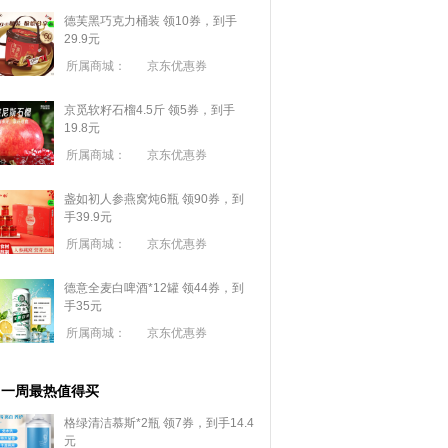
德芙黑巧克力桶装 领10券，到手
29.9元
所属商城：
京东优惠券
京觅软籽石榴4.5斤 领5券，到手
19.8元
所属商城：
京东优惠券
盏如初人参燕窝炖6瓶 领90券，到
手39.9元
所属商城：
京东优惠券
德意全麦白啤酒*12罐 领44券，到
手35元
所属商城：
京东优惠券
一周最热值得买
格绿清洁慕斯*2瓶 领7券，到手14.4
元