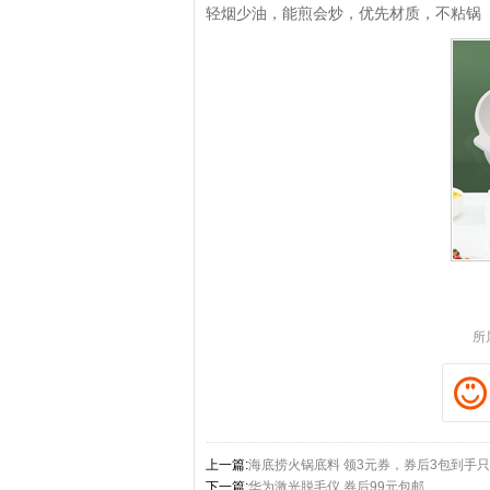
轻烟少油，能煎会炒，优先材质，不粘锅
拼多多优惠券+拼多多返利
淘宝优惠券+淘宝返利
所
上一篇:
海底捞火锅底料 领3元券，券后3包到手只要
下一篇:
华为激光脱毛仪 券后99元包邮