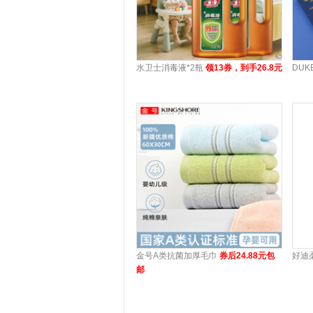
水卫士消毒液*2瓶
领13券，到手26.8元
DU
金号A类抗菌加厚毛巾
券后24.88元包
好迪
邮