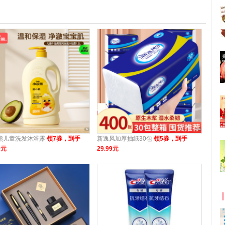
熊儿童洗发沐浴露
领7券，到手
新逸风加厚抽纸30包
领5券，到手
9元
29.99元