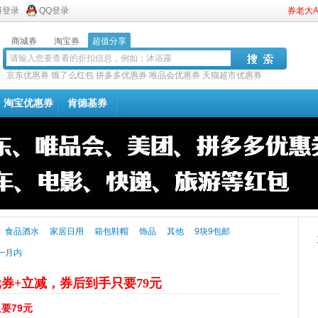
博登录
QQ登录
券老大
商城券
淘宝券
超值分享
京东优惠券
饿了么红包
拼多多优惠券
唯品会优惠券
天猫超市优惠券
淘宝优惠券
肯德基券
食品酒水
家居日用
箱包鞋帽
饰品
其他
9块9包邮
一月内
元券+立减，券后到手只要79元
要79元