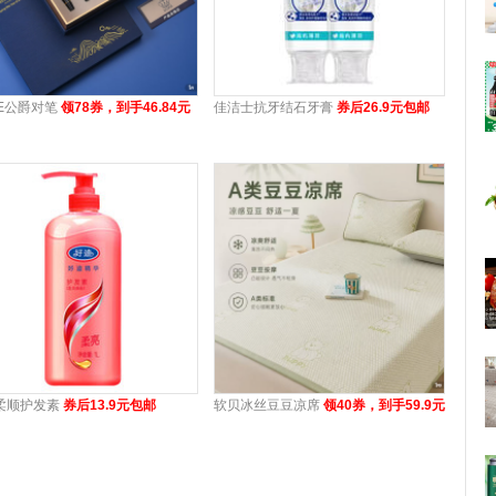
KE公爵对笔
领78券，到手46.84元
佳洁士抗牙结石牙膏
券后26.9元包邮
柔顺护发素
券后13.9元包邮
软贝冰丝豆豆凉席
领40券，到手59.9元