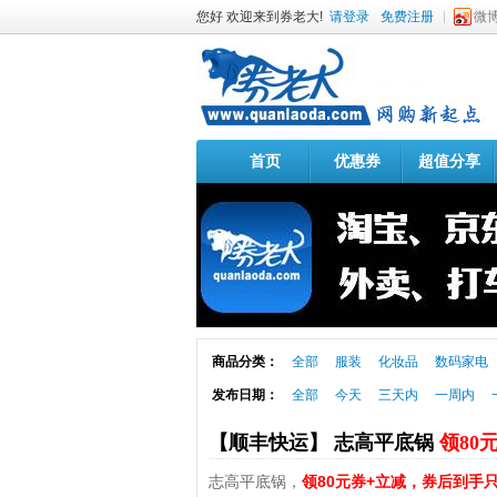
您好 欢迎来到券老大!
请登录
免费注册
微
首页
优惠券
超值分享
商品分类：
全部
服装
化妆品
数码家电
发布日期：
全部
今天
三天内
一周内
【顺丰快运】 志高平底锅
领80
志高平底锅，
领80元券+立减，券后到手只