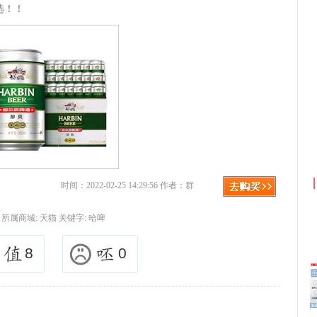
选！！
利
京东优惠券与京东返利红包！
时间：2022-02-25 14:29:56 作者：群
所属商城:
天猫
关键字:
哈啤
8
0