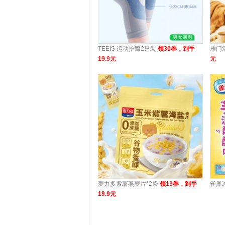
TEEIS 运动护膝2只装
领30券，到手
雁门
19.9元
元
麦力多紫薯燕麦片*2袋
领13券，到手
雀巢
19.9元