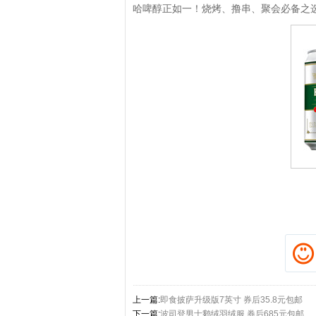
哈啤醇正如一！烧烤、撸串、聚会必备之
拼多多优惠券+拼多多返利
淘宝优惠券+淘宝返
上一篇:
即食披萨升级版7英寸 券后35.8元包邮
下一篇:
波司登男士鹅绒羽绒服 券后685元包邮