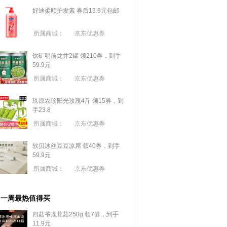
好迪柔顺护发素 券后13.9元包邮
所属商城：
京东优惠券
饮矿明前龙井2罐 领210券，到手
59.9元
所属商城：
京东优惠券
玖原农珍阳光玫瑰4斤 领15券，到
手23.8
所属商城：
京东优惠券
软贝冰丝豆豆凉席 领40券，到手
59.9元
所属商城：
京东优惠券
一周最热值得买
四菇爷鹿茸菇250g 领7券，到手
11.9元