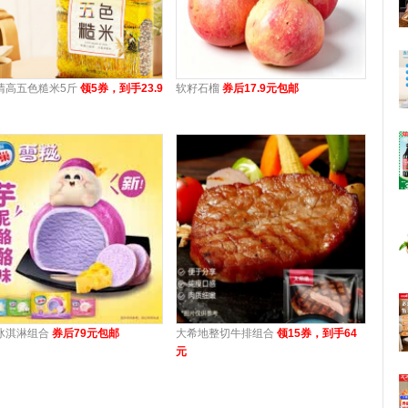
清高五色糙米5斤
领5券，到手23.9
软籽石榴
券后17.9元包邮
冰淇淋组合
券后79元包邮
大希地整切牛排组合
领15券，到手64
元