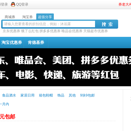
博登录
QQ登录
券老大
商城券
淘宝券
超值分享
京东优惠券
饿了么红包
拼多多优惠券
唯品会优惠券
天猫超市优惠券
淘宝优惠券
肯德基券
食品酒水
家居日用
箱包鞋帽
饰品
其他
9块9包邮
一月内
9元包邮