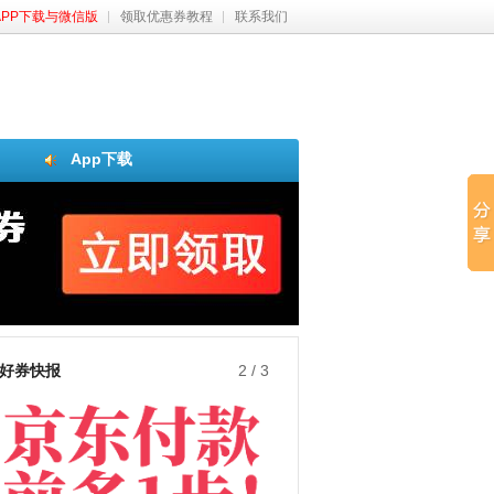
APP下载与微信版
领取优惠券教程
联系我们
App下载
好券快报
3
/
3