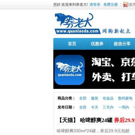
您好 欢迎来到券老大!
请登录
免费注册
微
首页
优惠券
超值分享
商品分类：
全部
服装
化妆品
数码家电
发布日期：
全部
今天
三天内
一周内
【天猫】 哈啤醇爽24罐
券后29.
哈啤醇爽330ml*24罐，券后29.9元包邮