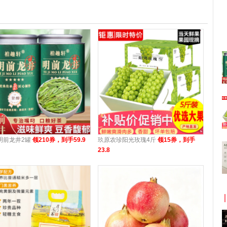
明前龙井2罐
领210券，到手59.9
玖原农珍阳光玫瑰4斤
领15券，到手
23.8