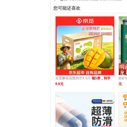
您可能还喜欢
京觅攀枝花凯特芒4.5斤
领5券，到手
饮矿
9.9元
元