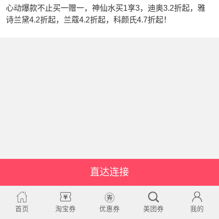
心动爆款不止买一赠一，神仙水买1享3，迪奥3.2折起，雅
诗兰黛4.2折起，兰蔻4.2折起，科颜氏4.7折起！
直达连接
首页
淘宝券
优惠券
美团券
我的