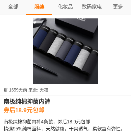
全部
化妆品
数码家电
更多
服装
群
1659天前
来源:
天猫
南极纯棉抑菌内裤
券后18.9元包邮
南极纯棉抑菌内裤4条装，券后18.9元包邮
精选95%纯棉面料，天然健康，干爽透气，柔软富有弹性，