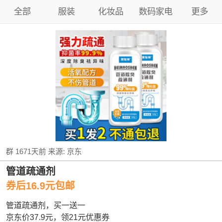
全部
服装
化妆品
数码家电
更多
群
1671天前
来源:
京东
管道疏通剂
券后16.9元包邮
管道疏通剂，买一送一
京东价37.9元，领21元优惠券