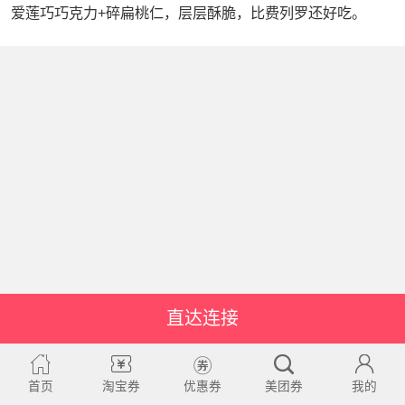
爱莲巧巧克力+碎扁桃仁，层层酥脆，比费列罗还好吃。
直达连接
首页
淘宝券
优惠券
美团券
我的