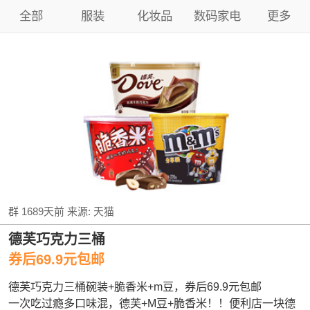
全部
服装
化妆品
数码家电
更多
群
1689天前
来源:
天猫
德芙巧克力三桶
券后69.9元包邮
德芙巧克力三桶碗装+脆香米+m豆，券后69.9元包邮
一次吃过瘾多口味混，德芙+M豆+脆香米！！便利店一块德