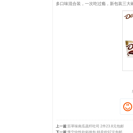
多口味混合装，一次吃过瘾，新包装三大碗
拼多多优惠券+拼多多返利
淘宝优惠券+淘宝返利
上一篇:
百草味南瓜蔬纤吐司 2件23.8元包邮
下一篇:
李宁中性款斜挎包 特卖价97元包邮