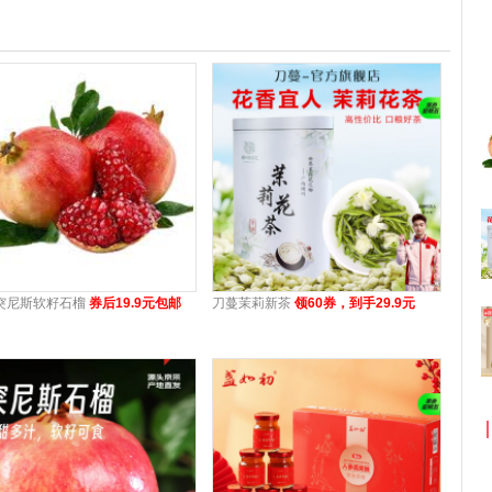
突尼斯软籽石榴
券后19.9元包邮
刀蔓茉莉新茶
领60券，到手29.9元