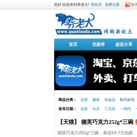
您好 欢迎来到券老大!
请登录
免费注册
微
首页
优惠券
超值分享
商品分类：
全部
服装
化妆品
数码家电
发布日期：
全部
今天
三天内
一周内
【天猫】 德芙巧克力252g*三碗
德芙巧克力252g*三碗，券后59.7元包邮