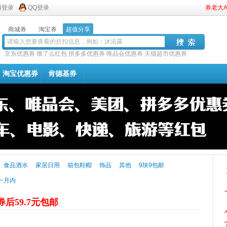
博登录
QQ登录
券老大
商城券
淘宝券
超值分享
京东优惠券
饿了么红包
拼多多优惠券
唯品会优惠券
天猫超市优惠券
淘宝优惠券
肯德基券
食品酒水
家居日用
箱包鞋帽
饰品
其他
9块9包邮
一月内
券后59.7元包邮