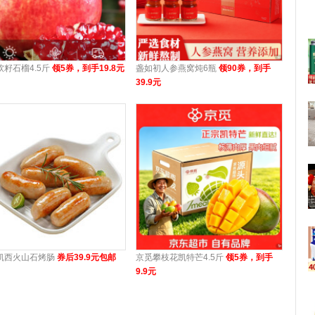
软籽石榴4.5斤
领5券，到手19.8元
盏如初人参燕窝炖6瓶
领90券，到手
39.9元
凯西火山石烤肠
券后39.9元包邮
京觅攀枝花凯特芒4.5斤
领5券，到手
9.9元