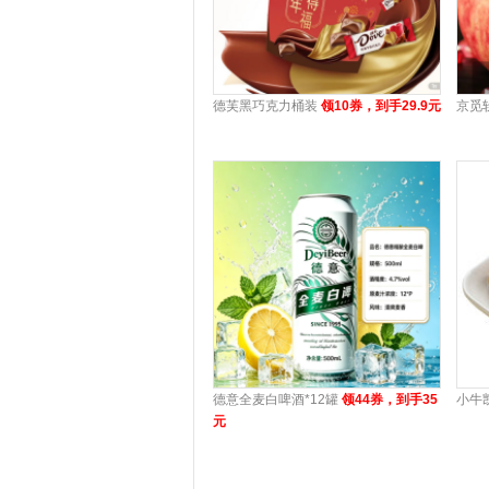
德芙黑巧克力桶装
领10券，到手29.9元
京觅
德意全麦白啤酒*12罐
领44券，到手35
小牛
元