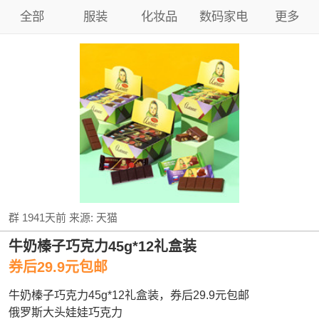
全部
服装
化妆品
数码家电
更多
群
1941天前
来源:
天猫
牛奶榛子巧克力45g*12礼盒装
券后29.9元包邮
牛奶榛子巧克力45g*12礼盒装，券后29.9元包邮
俄罗斯大头娃娃巧克力