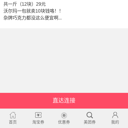
共一斤（12块）29元
沃尔玛一包就卖10块钱咯！！
杂牌巧克力都没这么便宜啊...
直达连接
首页
淘宝券
优惠券
美团券
我的