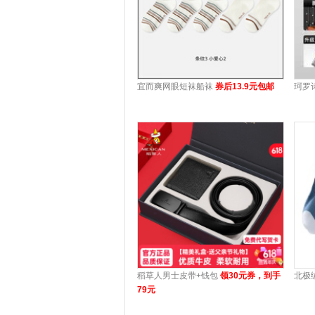
宜而爽网眼短袜船袜
券后13.9元包邮
珂罗
稻草人男士皮带+钱包
领30元券，到手
北极
79元