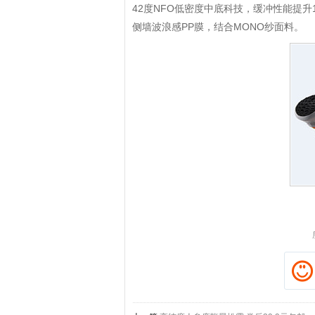
42度NFO低密度中底科技，缓冲性能提升
侧墙波浪感PP膜，结合MONO纱面料。
拼多多优惠券+拼多多返利
淘宝优惠券+淘宝返利