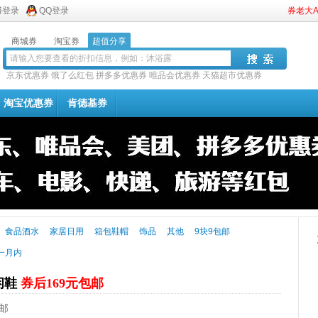
博登录
QQ登录
券老大
商城券
淘宝券
超值分享
京东优惠券
饿了么红包
拼多多优惠券
唯品会优惠券
天猫超市优惠券
淘宝优惠券
肯德基券
食品酒水
家居日用
箱包鞋帽
饰品
其他
9块9包邮
一月内
闲鞋
券后169元包邮
邮