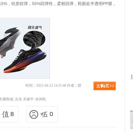
15%，轻质软弹，55%回弹性，柔韧回弹，鞋眼处半透明PP膜，
京东优惠券与京东返利红包！
时间：2021-04-12 14:35:48 作者：群
所属商城:
京东
关键字:
休闲鞋
8
0