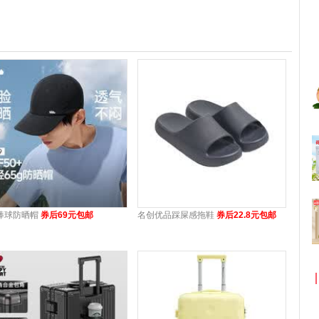
棒球防晒帽
券后69元包邮
名创优品踩屎感拖鞋
券后22.8元包邮