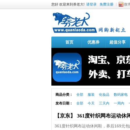
您好 欢迎来到券老大!
请登录
免费注册
微
首页
优惠券
超值分享
商品分类：
全部
服装
化妆品
数码家电
发布日期：
全部
今天
三天内
一周内
【京东】 361度针织网布运动休
361度针织网布运动休闲鞋，券后169元包