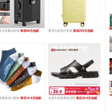
诗大容量拉杆箱
券后88元包邮
爱华仕彩色行李箱
券后259元包邮
绒薄款浅口船袜
券后16.9元包邮
头层牛皮按摩底凉鞋
券后39.9元包邮