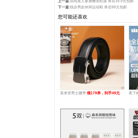
上一篇:
高纯度人参鹿鞭黑松露 券后39.9元包邮
下一篇:
锐步男款休闲运动鞋 券后99元包邮
您可能还喜欢
喜来登男士腰带
领179券，到手49元
蕉下