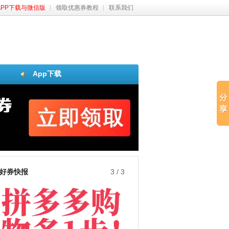
APP下载与微信版
领取优惠券教程
联系我们
App下载
好券快报
3
/
3