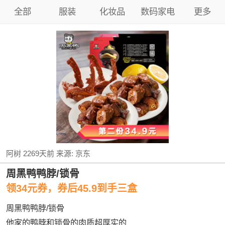
全部
服装
化妆品
数码家电
更多
阿树
2269天前
来源:
京东
周黑鸭鸭脖/锁骨
领34元券，券后45.9到手三盒
周黑鸭鸭脖/锁骨
他家的鸭脖和锁骨的肉质超厚实的