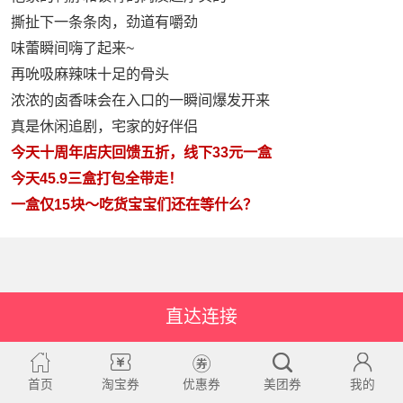
撕扯下一条条肉，劲道有嚼劲
味蕾瞬间嗨了起来~
再吮吸麻辣味十足的骨头
浓浓的卤香味会在入口的一瞬间爆发开来
真是休闲追剧，宅家的好伴侣
今天十周年店庆回馈五折，线下33元一盒
今天45.9三盒打包全带走！
一盒仅15块～吃货宝宝们还在等什么？
直达连接
首页
淘宝券
优惠券
美团券
我的