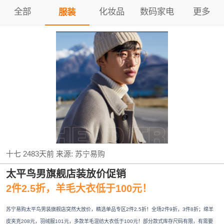
全部
化妆品
数码家电
更多
服装
十七
2483天前
来源:
苏宁易购
太平鸟男旗舰店装放价促销
2件2.5折，羊毛大衣低于100元！
苏宁易购太平鸟男装旗舰店突然大放价，精选单品专区2件2.5折！全场2件9折，3件8折；绵羊
皮夹克208元，羽绒服101元，多款羊毛混纺大衣低于100元！部分款式库存尺码有限，有需要