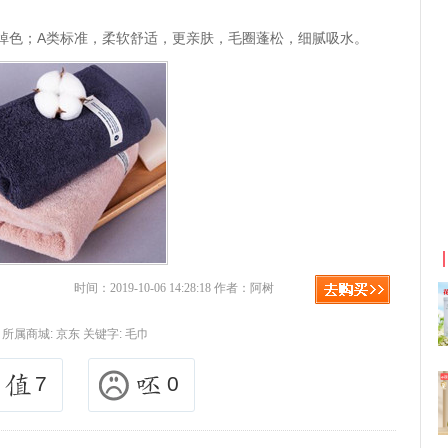
掉色；A类标准，柔软舒适，更亲肤，毛圈蓬松，细腻吸水。
利
京东优惠券与京东返利红包！
时间：2019-10-06 14:28:18 作者：阿树
所属商城:
京东
关键字:
毛巾
7
0