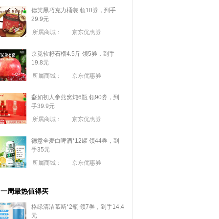
德芙黑巧克力桶装 领10券，到手
29.9元
所属商城：
京东优惠券
京觅软籽石榴4.5斤 领5券，到手
19.8元
所属商城：
京东优惠券
盏如初人参燕窝炖6瓶 领90券，到
手39.9元
所属商城：
京东优惠券
德意全麦白啤酒*12罐 领44券，到
手35元
所属商城：
京东优惠券
一周最热值得买
格绿清洁慕斯*2瓶 领7券，到手14.4
元