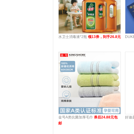
水卫士消毒液*2瓶
领13券，到手26.8元
DU
金号A类抗菌加厚毛巾
券后24.88元包
好迪
邮