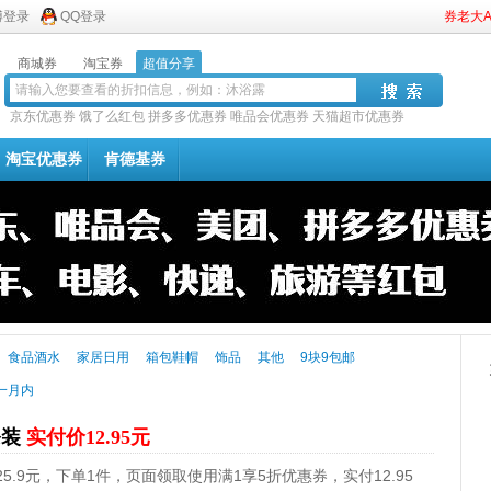
博登录
QQ登录
券老大
商城券
淘宝券
超值分享
京东优惠券
饿了么红包
拼多多优惠券
唯品会优惠券
天猫超市优惠券
淘宝优惠券
肯德基券
食品酒水
家居日用
箱包鞋帽
饰品
其他
9块9包邮
一月内
条装
实付价12.95元
.9元，下单1件，页面领取使用满1享5折优惠券，实付12.95