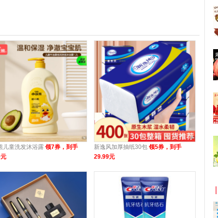
熊儿童洗发沐浴露
领7券，到手
新逸风加厚抽纸30包
领5券，到手
9元
29.99元