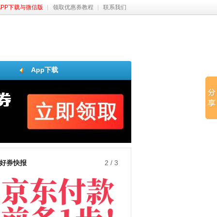
APP下载与微信版
领取优惠券教程
联系我们
App下载
好券快报
3
/
3