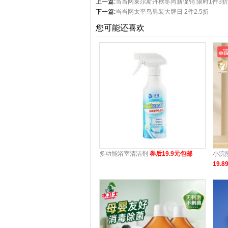
上一篇:
当当网莱尔斯丹秋冬尚新促销 限时1件3折
下一篇:
当当网太平鸟男装大牌日 2件2.5折
您可能还喜欢
多功能浴室清洁剂
券后19.9元包邮
小浣
19.8