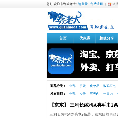
您好 欢迎来到券老大!
请登录
免费注册
微
首页
优惠券
超值分享
商品分类：
全部
服装
化妆品
数码家电
发布日期：
全部
今天
三天内
一周内
【京东】 三利长绒棉A类毛巾2
三利长绒棉A类毛巾2条装，京东目前售价25