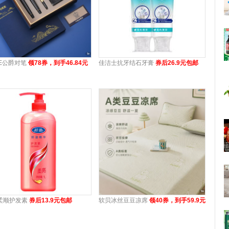
KE公爵对笔
领78券，到手46.84元
佳洁士抗牙结石牙膏
券后26.9元包邮
柔顺护发素
券后13.9元包邮
软贝冰丝豆豆凉席
领40券，到手59.9元