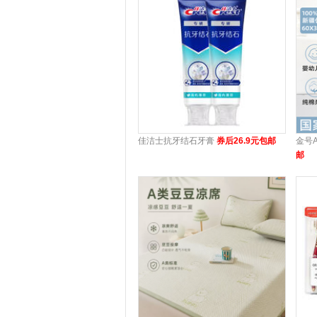
佳洁士抗牙结石牙膏
券后26.9元包邮
金号
邮