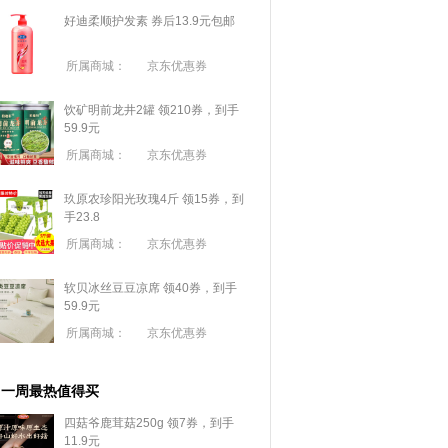
好迪柔顺护发素 券后13.9元包邮
所属商城：
京东优惠券
饮矿明前龙井2罐 领210券，到手
59.9元
所属商城：
京东优惠券
玖原农珍阳光玫瑰4斤 领15券，到
手23.8
所属商城：
京东优惠券
软贝冰丝豆豆凉席 领40券，到手
59.9元
所属商城：
京东优惠券
一周最热值得买
四菇爷鹿茸菇250g 领7券，到手
11.9元