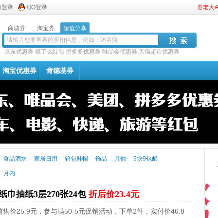
博登录
QQ登录
券老大
商城券
淘宝券
超值分享
京东优惠券
饿了么红包
拼多多优惠券
唯品会优惠券
天猫超市优惠券
淘宝优惠券
肯德基券
食品酒水
家居日用
箱包鞋帽
饰品
其他
9块9包邮
一月内
巾抽纸3层270张24包
折后价23.4元
25.9元，参与满50-5元促销活动，下单2件，实付价46.8