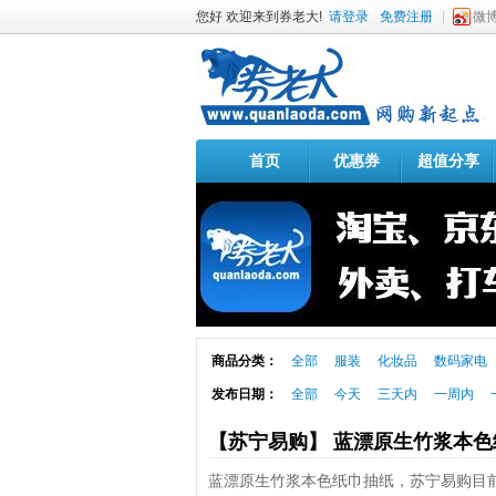
您好 欢迎来到券老大!
请登录
免费注册
微
首页
优惠券
超值分享
商品分类：
全部
服装
化妆品
数码家电
发布日期：
全部
今天
三天内
一周内
【苏宁易购】 蓝漂原生竹浆本色纸
蓝漂原生竹浆本色纸巾抽纸，苏宁易购目前售价