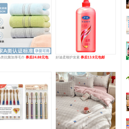
A类抗菌加厚毛巾
券后24.88元包
好迪柔顺护发素
券后13.9元包邮