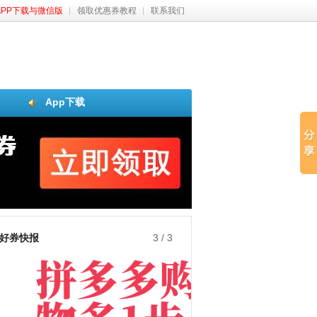
APP下载与微信版
领取优惠券教程
联系我们
App下载
好券快报
3
/
3