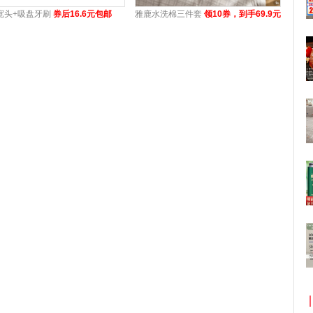
宽头+吸盘牙刷
券后16.6元包邮
雅鹿水洗棉三件套
领10券，到手69.9元