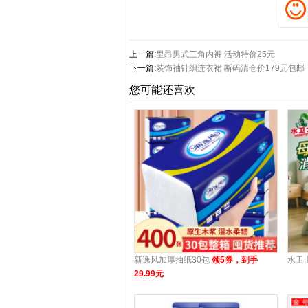
上一篇:
里昂男式三角内裤 活动特价25元
下一篇:
装饰袖针织连衣裙 断码清仓价179元包邮
您可能还喜欢
新逸风加厚抽纸30包
领5券，到手
水卫
29.99元