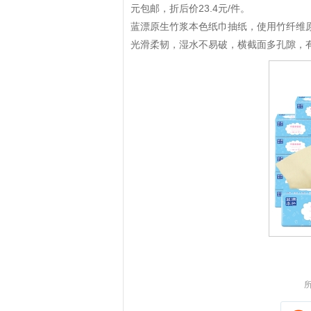
元包邮，折后价23.4元/件。
蓝漂原生竹浆本色纸巾抽纸，使用竹纤维
光滑柔韧，湿水不易破，横截面多孔隙，
拼多多优惠券+拼多多返利
淘宝优惠券+淘宝返利