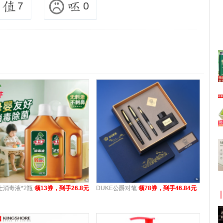
7
0
士消毒液*2瓶
领13券，到手26.8元
DUKE公爵对笔
领78券，到手46.84元