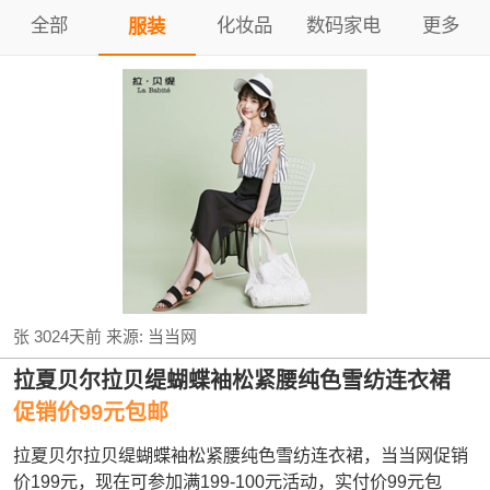
全部
化妆品
数码家电
更多
服装
张
3024天前
来源:
当当网
拉夏贝尔拉贝缇蝴蝶袖松紧腰纯色雪纺连衣裙
促销价99元包邮
拉夏贝尔拉贝缇蝴蝶袖松紧腰纯色雪纺连衣裙，当当网促销
价199元，现在可参加满199-100元活动，实付价99元包