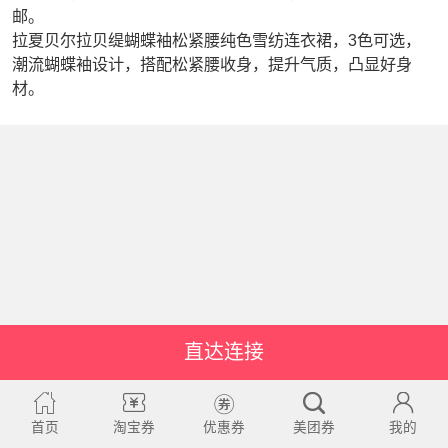
邮。
拉夏贝尔拉贝缇蝴蝶袖松紧腰纯色雪纺连衣裙，3色可选，
潮流蝴蝶袖设计，搭配松紧腰收身，提升气质，凸显好身
材。
直达连接
首页
淘宝券
优惠券
美团券
我的