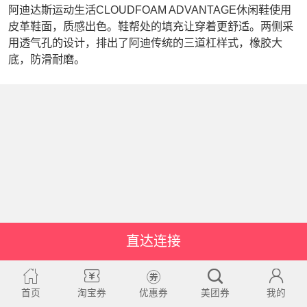
阿迪达斯运动生活CLOUDFOAM ADVANTAGE休闲鞋使用
皮革鞋面，质感出色。鞋帮处的填充让穿着更舒适。两侧采
用透气孔的设计，排出了阿迪传统的三道杠样式，橡胶大
底，防滑耐磨。
直达连接
首页
淘宝券
优惠券
美团券
我的