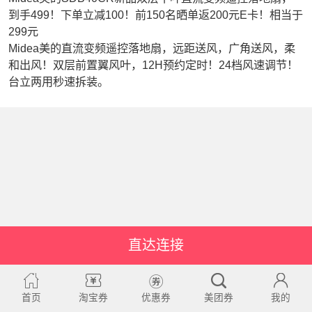
到手499！下单立减100！前150名晒单返200元E卡！相当于
299元
Midea美的直流变频遥控落地扇，远距送风，广角送风，柔
和出风！双层前置翼风叶，12H预约定时！24档风速调节！
台立两用秒速拆装。
直达连接
首页
淘宝券
优惠券
美团券
我的