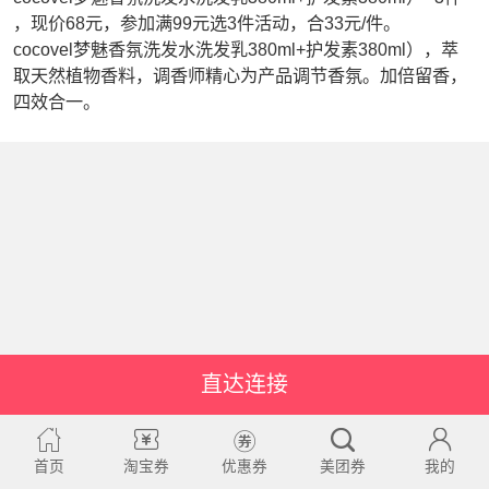
，现价68元，参加满99元选3件活动，合33元/件。
cocovel梦魅香氛洗发水洗发乳380ml+护发素380ml），萃
取天然植物香料，调香师精心为产品调节香氛。加倍留香，
四效合一。
直达连接
首页
淘宝券
优惠券
美团券
我的