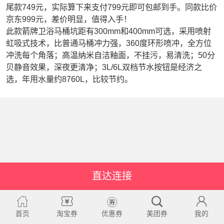
尾款749元，实际算下来支付799元即可包邮到手。同款比价
京东999元，差价明显，值得入手！
此款箭牌卫浴马桶坑距有300mm和400mm可选，采用喷射
虹吸式技术，比普通马桶冲力强，360度环形喷冲，全方位
冲洗每个角落；高温纳米自洁釉面，不挂污，易清洗；50分
贝静音效果，深夜更清净；3L/6L双档节水按钮是经济之
选，年用水量约8760L，比较节约。
直达连接
首页
淘宝券
优惠券
美团券
我的