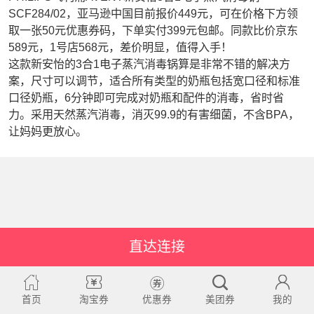
SCF284/02，亚马逊中国目前报价449元，可在价格下方领
取一张50元优惠券码，下单实付399元包邮。同款比价京东
589元，1号店568元，差价明显，值得入手！
这款新安怡的3合1电子蒸汽消毒锅算是非常不错的解决方
案，尺寸可以调节，适合所有类型的奶瓶包括宽口径和标准
口径奶瓶，6分钟即可完成对奶瓶和配件的消毒，省时省
力。采用天然蒸汽消毒，消灭99.9的有害细菌，不含BPA，
让妈妈更放心。
直达连接
首页
淘宝券
优惠券
美团券
我的