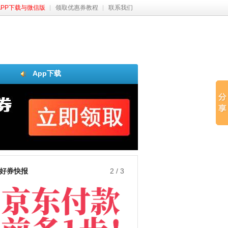
APP下载与微信版
领取优惠券教程
联系我们
App下载
好券快报
3
/
3