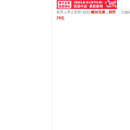
稻草人男士皮带+钱包
领30元券，到手
北极
79元