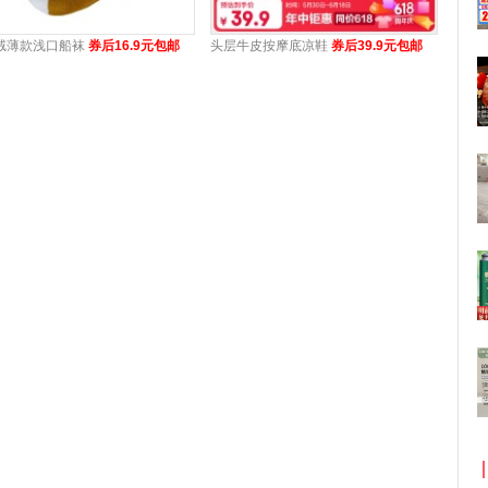
绒薄款浅口船袜
券后16.9元包邮
头层牛皮按摩底凉鞋
券后39.9元包邮