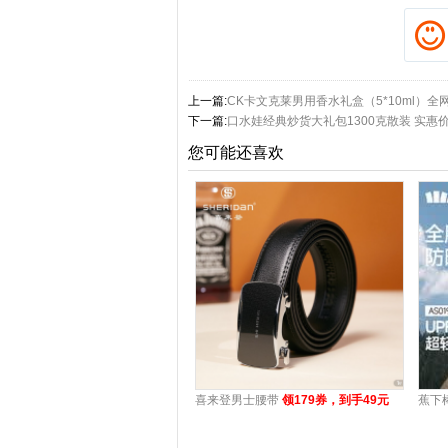
上一篇:
CK卡文克莱男用香水礼盒（5*10ml）全
下一篇:
口水娃经典炒货大礼包1300克散装 实惠价
您可能还喜欢
喜来登男士腰带
领179券，到手49元
蕉下