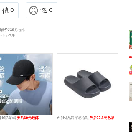
0
0
网低价239元包邮
29元包邮
棒球防晒帽
券后69元包邮
名创优品踩屎感拖鞋
券后22.8元包邮