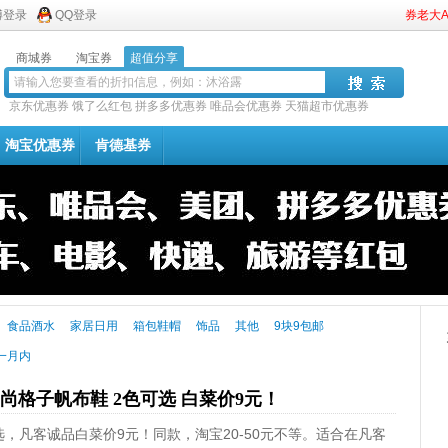
博登录
QQ登录
券老大
商城券
淘宝券
超值分享
京东优惠券
饿了么红包
拼多多优惠券
唯品会优惠券
天猫超市优惠券
淘宝优惠券
肯德基券
食品酒水
家居日用
箱包鞋帽
饰品
其他
9块9包邮
一月内
女款风尚格子帆布鞋 2色可选 白菜价9元！
色可选，凡客诚品白菜价9元！同款，淘宝20-50元不等。适合在凡客