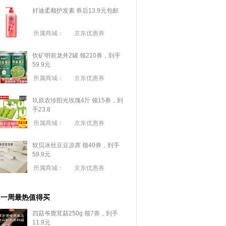
好迪柔顺护发素 券后13.9元包邮
所属商城：
京东优惠券
饮矿明前龙井2罐 领210券，到手
59.9元
所属商城：
京东优惠券
玖原农珍阳光玫瑰4斤 领15券，到
手23.8
所属商城：
京东优惠券
软贝冰丝豆豆凉席 领40券，到手
59.9元
所属商城：
京东优惠券
一周最热值得买
四菇爷鹿茸菇250g 领7券，到手
11.9元