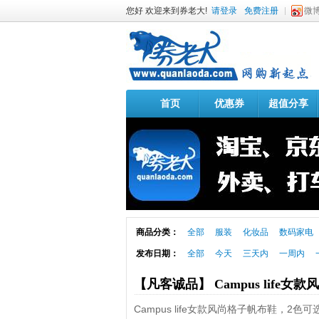
您好 欢迎来到券老大!
请登录
免费注册
微
首页
优惠券
超值分享
商品分类：
全部
服装
化妆品
数码家电
发布日期：
全部
今天
三天内
一周内
【凡客诚品】 Campus life
Campus life女款风尚格子帆布鞋，2