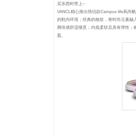
买东西时带上~
VANCL精心推出情侣款Campus li
的鞋内环境；经典的格纹，将时尚元素融
脚倍感舒适惬意；内底柔软且具有弹性；
盈。
拼多多优惠券+拼多多返利
淘宝优惠券+淘宝返利