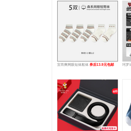
宜而爽网眼短袜船袜
券后13.9元包邮
珂罗