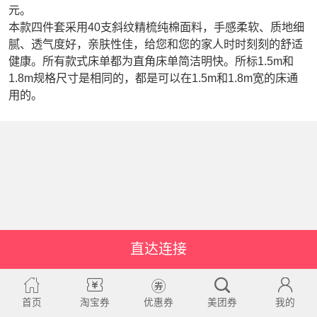
元。
本款四件套采用40支斜纹精梳纯棉面料，手感柔软、质地细
腻、透气度好，亲肤性佳，给您和您的家人时时刻刻的舒适
健康。所有款式床单都为直角床单简洁明快。所标1.5m和
1.8m规格尺寸是相同的，都是可以在1.5m和1.8m宽的床通
用的。
直达连接
首页
淘宝券
优惠券
美团券
我的