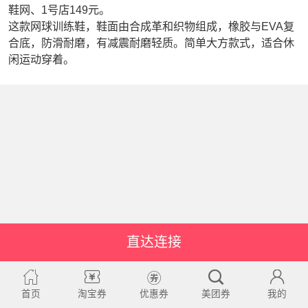
鞋网、1号店149元。
这款网球训练鞋，鞋面由合成革和织物组成，橡胶与EVA复
合底，防滑耐磨，有减震耐磨轻质。简单大方款式，适合休
闲运动穿着。
直达连接
首页
淘宝券
优惠券
美团券
我的