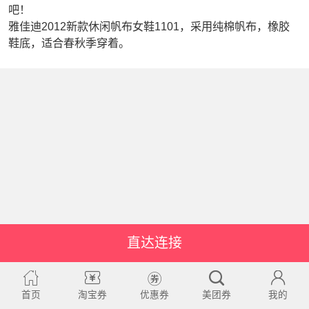
吧！
雅佳迪2012新款休闲帆布女鞋1101，采用纯棉帆布，橡胶
鞋底，适合春秋季穿着。
直达连接
首页
淘宝券
优惠券
美团券
我的