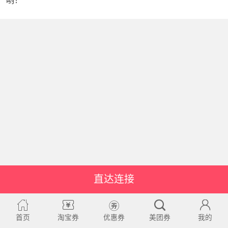
哟！
直达连接
首页
淘宝券
优惠券
美团券
我的