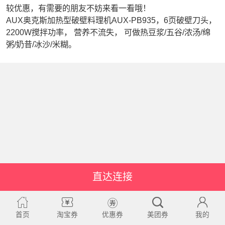
较优惠，有需要的朋友不妨来看一看哦！
AUX奥克斯加热型破壁料理机AUX-PB935，6页破壁刀头，
2200W搅拌功率， 营养不流失， 可做热豆浆/五谷/浓汤/绵
粥/奶昔/冰沙/米糊。
直达连接
首页
淘宝券
优惠券
美团券
我的