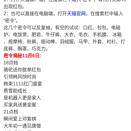
出现红包。
2：也可以直接在电脑端，打开
天猫官网
，在搜索栏中输入
“密令”。
这几个密令可以反复抽，有空的试试：口红、包包、电磁
炉、电饭煲、肥皂、牛仔裤、大衣、毛衣、手机膜、 冰箱
、按摩椅、秋裤、振动棒、羽绒服、马甲、外套、衬衫、打
底裤、胸罩、巧克力。
密令揭秘11月6日
：
18点档
骆驼送你脱单红包
引领韩风快时尚
韩束1111红门盛宴
费雪助成长
是机器人更是家人
买家具送黄金屋
21点档
瞬间爱上邓紫棋
大年初一遇见唐僧