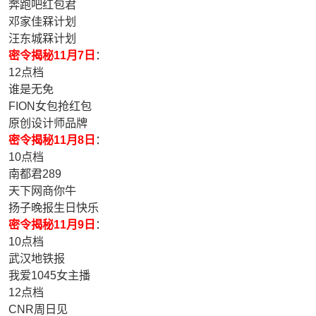
奔跑吧红包君
邓家佳槑计划
汪东城槑计划
密令揭秘11月7日
：
12点档
谁是无免
FION女包抢红包
原创设计师品牌
密令揭秘11月8日
：
10点档
南都君289
天下网商你牛
扬子晚报生日快乐
密令揭秘11月9日
：
10点档
武汉地铁报
我爱1045女主播
12点档
CNR周日见