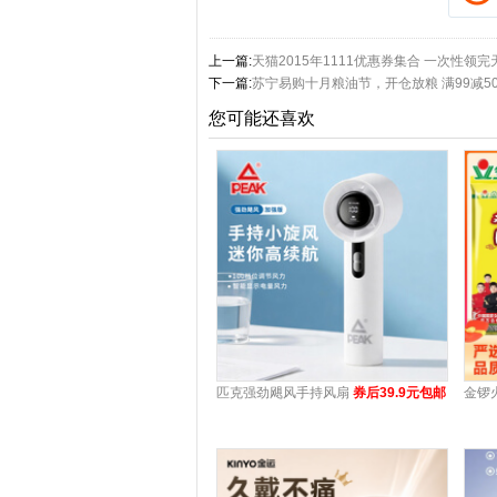
上一篇:
天猫2015年1111优惠券集合 一次性
下一篇:
苏宁易购十月粮油节，开仓放粮 满99减5
您可能还喜欢
匹克强劲飓风手持风扇
券后39.9元包邮
金锣