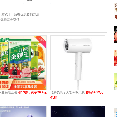
领完天猫双十一所有优惠券的方法
0元粮票免费领
火腿肠组合装
领13券，到手26.9元
飞科负离子大功率吹风机
券后69.52元
包邮