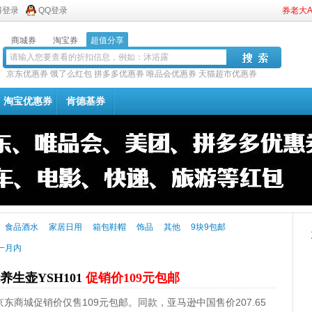
博登录
QQ登录
券老大
商城券
淘宝券
超值分享
京东优惠券
饿了么红包
拼多多优惠券
唯品会优惠券
天猫超市优惠券
淘宝优惠券
肯德基券
食品酒水
家居日用
箱包鞋帽
饰品
其他
9块9包邮
一月内
能养生壶YSH101
促销价109元包邮
1，京东商城促销价仅售109元包邮。同款，亚马逊中国售价207.65