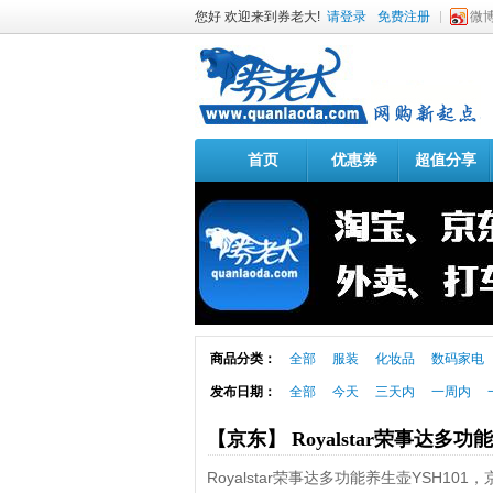
您好 欢迎来到券老大!
请登录
免费注册
微
首页
优惠券
超值分享
商品分类：
全部
服装
化妆品
数码家电
发布日期：
全部
今天
三天内
一周内
【京东】 Royalstar荣事达多功
Royalstar荣事达多功能养生壶YSH10