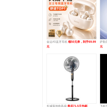
金运A5蓝牙耳机
领50元券，到手69.99
萨勒
元
元
长城落地电风扇
券后71.5元包邮
飞科