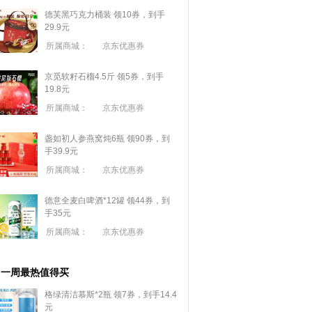
德芙黑巧克力桶装 领10券，到手
29.9元
所属商城：
京东优惠券
京觅软籽石榴4.5斤 领5券，到手
19.8元
所属商城：
京东优惠券
盏如初人参燕窝炖6瓶 领90券，到
手39.9元
所属商城：
京东优惠券
德意全麦白啤酒*12罐 领44券，到
手35元
所属商城：
京东优惠券
一周最热值得买
格绿清洁慕斯*2瓶 领7券，到手14.4
元