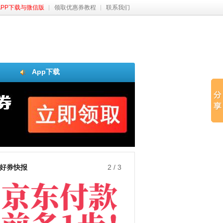
APP下载与微信版
领取优惠券教程
联系我们
App下载
好券快报
3
/
3