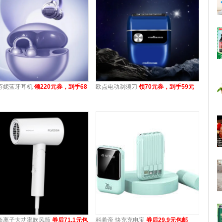
芬妮蓝牙耳机
领220元券，到手68
欧点电动剃须刀
领70元券，到手59元
负离子大功率吹风筒
券后71.1元包
科希帝 快充充电宝
券后29.9元包邮