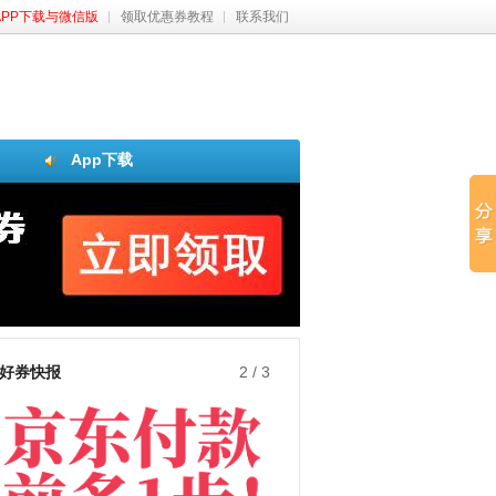
APP下载与微信版
领取优惠券教程
联系我们
App下载
好券快报
3
/
3