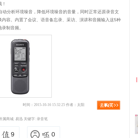
哦！
 ，能够自动分析环境噪音，降低环境噪音的音量，同时正常还原录音文
谈内容。内置了会议、语音备忘录、采访、演讲和音频输入这5种
地录制音频。
京东优惠券与京东返利红包！
时间：2015-10-16 15:32:25 作者：太阳
所属商城:
易迅
关键字:
录音笔
9
0