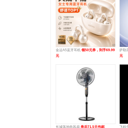
金运A5蓝牙耳机
领50元券，到手69.99
萨勒
元
元
长城落地电风扇
券后71.5元包邮
飞科