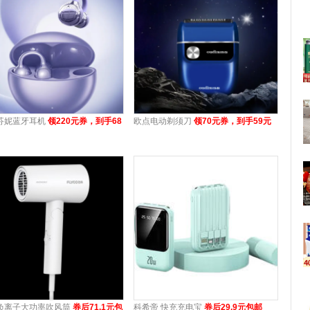
芬妮蓝牙耳机
领220元券，到手68
欧点电动剃须刀
领70元券，到手59元
负离子大功率吹风筒
券后71.1元包
科希帝 快充充电宝
券后29.9元包邮