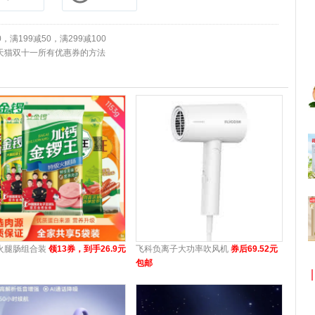
满199减50，满299减100
领完天猫双十一所有优惠券的方法
火腿肠组合装
领13券，到手26.9元
飞科负离子大功率吹风机
券后69.52元
包邮