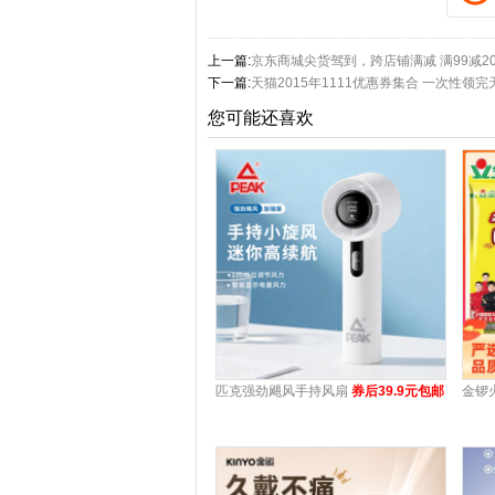
上一篇:
京东商城尖货驾到，跨店铺满减 满99减20，
下一篇:
天猫2015年1111优惠券集合 一次性
您可能还喜欢
匹克强劲飓风手持风扇
券后39.9元包邮
金锣