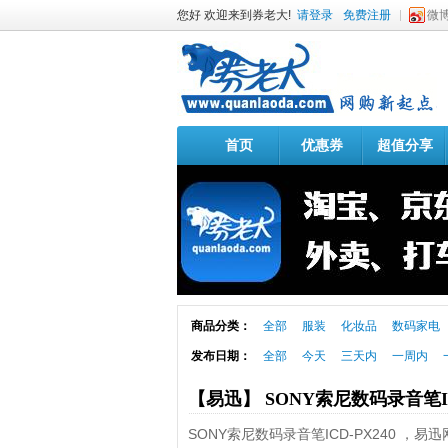
您好 欢迎来到券老大!
请登录
免费注册
微
首页
优惠券
超值分享
商品分类：
全部
服装
化妆品
数码家电
发布日期：
全部
今天
三天内
一周内
【易迅】 SONY索尼数码录音笔IC
SONY索尼数码录音笔ICD-PX240 