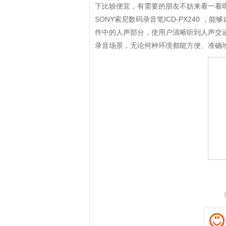
下比较便宜，有需要的朋友不妨来看一看
SONY索尼数码录音笔ICD-PX240
件中的人声部分，使用户清晰听到人声交
录音场景，无论何种环境都能方便、准确
拼多多优惠券+拼多多返利
淘宝优惠券+淘宝返利