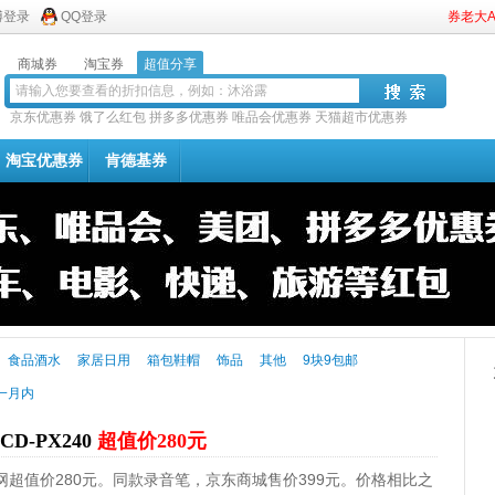
博登录
QQ登录
券老大
商城券
淘宝券
超值分享
京东优惠券
饿了么红包
拼多多优惠券
唯品会优惠券
天猫超市优惠券
淘宝优惠券
肯德基券
食品酒水
家居日用
箱包鞋帽
饰品
其他
9块9包邮
一月内
D-PX240
超值价280元
，易迅网超值价280元。同款录音笔，京东商城售价399元。价格相比之