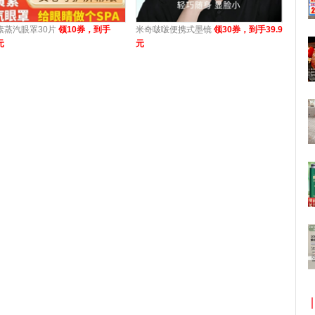
素蒸汽眼罩30片
领10券，到手
米奇啵啵便携式墨镜
领30券，到手39.9
元
元