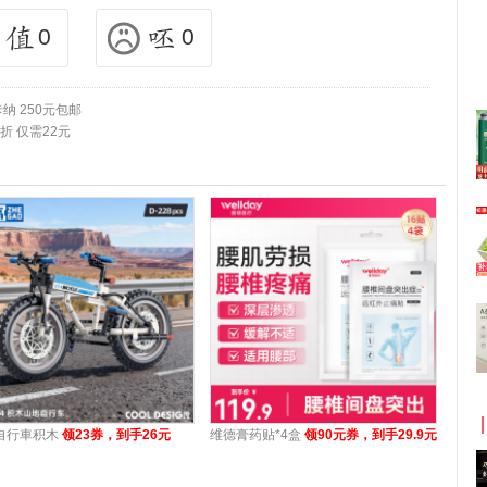
0
0
纳 250元包邮
折 仅需22元
自行車积木
领23券，到手26元
维德膏药贴*4盒
领90元券，到手29.9元