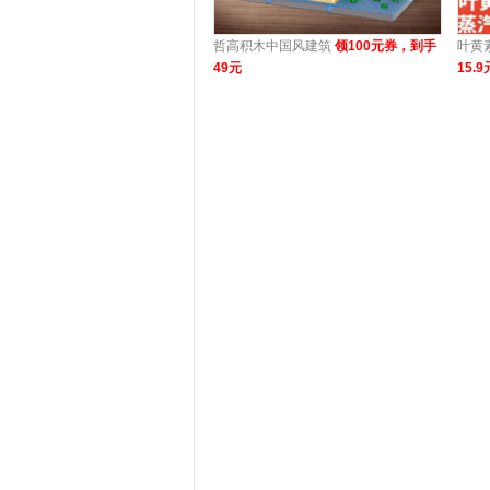
哲高积木中国风建筑
领100元券，到手
叶黄
49元
15.9