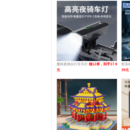
魔铁夜骑自行车车灯
领12券，到手17.9
哲高
元
39元