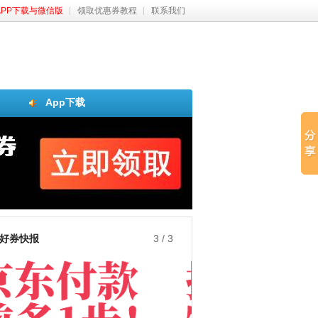
APP下载与微信版
领取优惠券教程
联系我们
App下载
好券快报
3
/
3