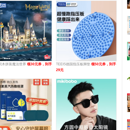
积木拼装魔法世界
领30元券，到手
TEEIS德国指压板脚垫
领50元券，到手
29元