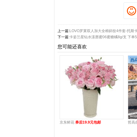
上一篇:
LOVO罗莱双人加大全棉斜纹4件套-托斯卡
下一篇:
卡姿兰星钻水漾唇蜜06蜜糖橘8g/支 下单5
您可能还喜欢
京东鲜花
券后19.9元包邮
哲高