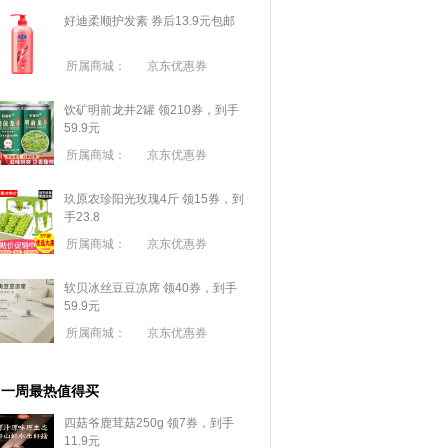
好迪柔顺护发素 券后13.9元包邮
所属商城：
京东优惠券
饮矿明前龙井2罐 领210券，到手
59.9元
所属商城：
京东优惠券
玖原农珍阳光玫瑰4斤 领15券，到
手23.8
所属商城：
京东优惠券
软贝冰丝豆豆凉席 领40券，到手
59.9元
所属商城：
京东优惠券
一周最热值得买
四菇爷鹿茸菇250g 领7券，到手
11.9元