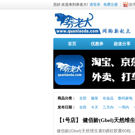
您好 欢迎来到券老大!
请登录
免费注册
微
首页
优惠券
超值分享
商品分类：
全部
服装
化妆品
数码家电
发布日期：
全部
今天
三天内
一周内
【1号店】 健佰龄(Gbel)天然维生
健佰龄(Gbel)天然维生素E硒软胶囊60