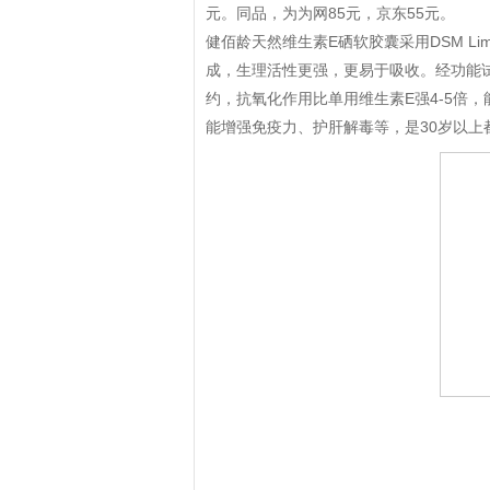
元。同品，为为网85元，京东55元。
健佰龄天然维生素E硒软胶囊采用DSM Li
成，生理活性更强，更易于吸收。经功能
约，抗氧化作用比单用维生素E强4-5倍
能增强免疫力、护肝解毒等，是30岁以上
拼多多优惠券+拼多多返利
淘宝优惠券+淘宝返利