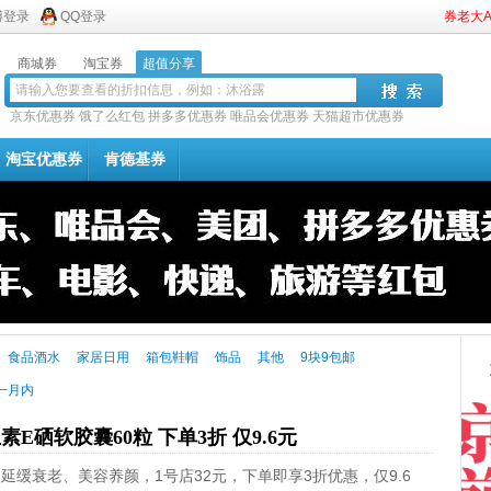
博登录
QQ登录
券老大
商城券
淘宝券
超值分享
京东优惠券
饿了么红包
拼多多优惠券
唯品会优惠券
天猫超市优惠券
淘宝优惠券
肯德基券
食品酒水
家居日用
箱包鞋帽
饰品
其他
9块9包邮
一月内
素E硒软胶囊60粒 下单3折 仅9.6元
粒，延缓衰老、美容养颜，1号店32元，下单即享3折优惠，仅9.6