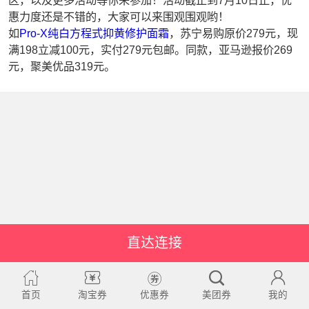
区，以及更多活动等你来参加！活动截止到7月10日止，优
惠力度还是不错的，大家可以来围观围观哟！
如
Pro-X纯白方程式抑黄修护面霜
，苏宁易购原价279元，现
满198立减100元，实付279元包邮。同款，亚马逊报价269
元，聚美优品319元。
直达连接
首页
淘宝券
优惠券
美团券
我的