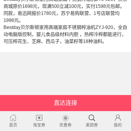
商城原价1698元，现满500立减100元，实付1598元包邮。
同款，易迅网报价1780元，苏宁易购联营、1号店联营均
1998元。
Bestday贝尔斯顿家用高端家庭不锈钢榨油机ZYJ-920，全自
动电脑版控制，婴儿食品级材料内胆 ，热榨冷榨都能进行，
可压榨花生、芝麻、西瓜子，油菜籽等18种油料。
直达连接
首页
淘宝券
优惠券
美团券
我的