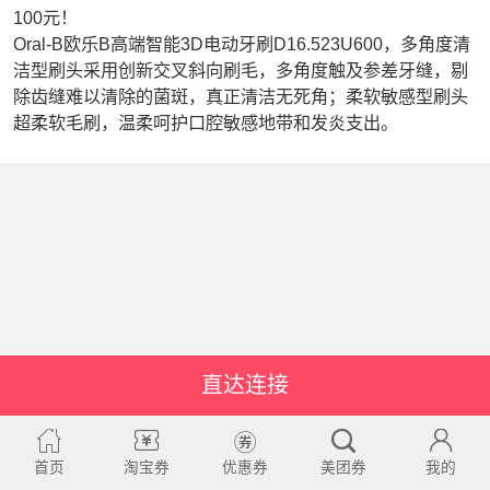
100元！
Oral-B欧乐B高端智能3D电动牙刷D16.523U600，多角度清
洁型刷头采用创新交叉斜向刷毛，多角度触及参差牙缝，剔
除齿缝难以清除的菌斑，真正清洁无死角；柔软敏感型刷头
超柔软毛刷，温柔呵护口腔敏感地带和发炎支出。
直达连接
首页
淘宝券
优惠券
美团券
我的