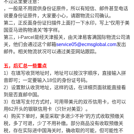
不过这里要注意：
，一般是不用提供身份证原件，所以有短信、邮件甚至电话
说要身份证原件，大家要小心，请跟物流公司确认。
第二，正反面身份证扫描件上面打一下水印，写上“仅用于美
国亚马逊购物清关”等字样。
第三，i-Parcel是经天津报关，由天津易客满国际物流公司清
关，他们会通过这个邮箱
service05@ecmsglobal.com
发出
邮件。相关物流状况可以通过美亚网站跟踪。
五，后汇总一些重点
1）在填写收货地址时，地址可以按汉字顺序，直接输入拼
音即可；一定要输入18位的身份证号码。
2）设置默认收货地址，这样的话，在详细页面就能直接看
到是否直邮中国。
3）在填写支付方式时，可用带美元的双币信用卡，也可以
用62开头的银联信用卡（只针对美亚）。
4）购买下单时，美亚采取“多退少不补”的方式收取预缴关
税，多了可退，少了不用补缴。部分商品没有收取预缴关
税，存在实际进中国海关时，确收取的可能，但可能性不