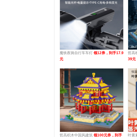
魔铁夜骑自行车车灯
领12券，到手17.9
哲高
元
39元
哲高积木中国风建筑
领100元券，到手
叶黄