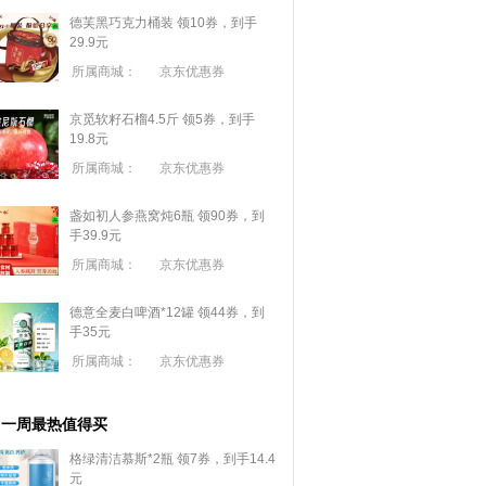
德芙黑巧克力桶装 领10券，到手
29.9元
所属商城：
京东优惠券
京觅软籽石榴4.5斤 领5券，到手
19.8元
所属商城：
京东优惠券
盏如初人参燕窝炖6瓶 领90券，到
手39.9元
所属商城：
京东优惠券
德意全麦白啤酒*12罐 领44券，到
手35元
所属商城：
京东优惠券
一周最热值得买
格绿清洁慕斯*2瓶 领7券，到手14.4
元