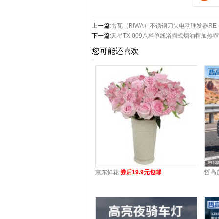
上一篇:
雷瓦（RIWA）不锈钢刀头电动理发器RE-6
下一篇:
天星TX-009八档单线浴帽式焗油帽加热帽
您可能还喜欢
京东鲜花
券后19.9元包邮
哲高