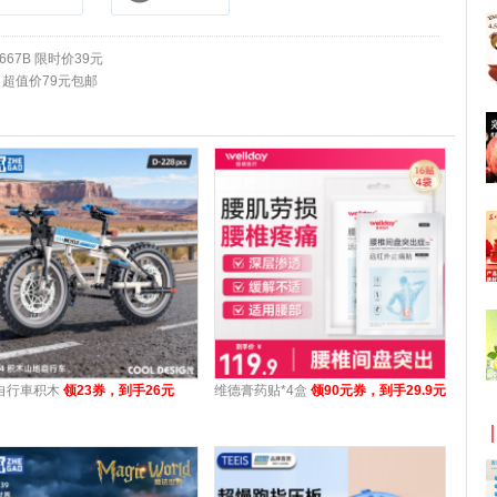
67B 限时价39元
 超值价79元包邮
自行車积木
领23券，到手26元
维德膏药贴*4盒
领90元券，到手29.9元