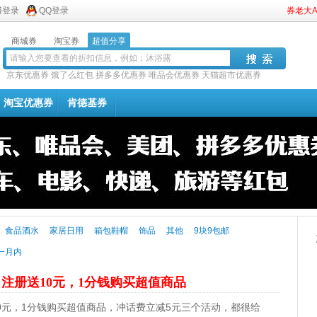
博登录
QQ登录
券老大
商城券
淘宝券
超值分享
京东优惠券
饿了么红包
拼多多优惠券
唯品会优惠券
天猫超市优惠券
淘宝优惠券
肯德基券
食品酒水
家居日用
箱包鞋帽
饰品
其他
9块9包邮
一月内
了
注册送10元，1分钱购买超值商品
0元，1分钱购买超值商品，冲话费立减5元三个活动，都很给