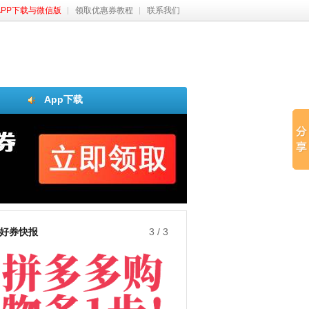
APP下载与微信版
领取优惠券教程
联系我们
App下载
好券快报
3
/
3