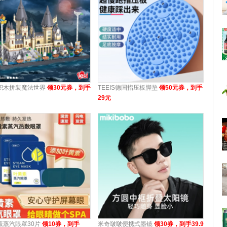
积木拼装魔法世界
领30元券，到手
TEEIS德国指压板脚垫
领50元券，到手
29元
素蒸汽眼罩30片
领10券，到手
米奇啵啵便携式墨镜
领30券，到手39.9