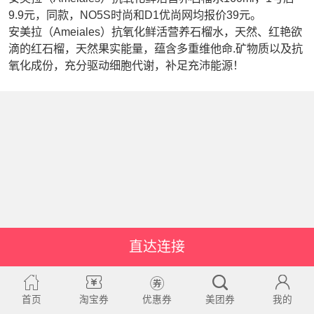
9.9元，同款，NO5S时尚和D1优尚网均报价39元。
安美拉（Ameiales）抗氧化鲜活营养石榴水，天然、红艳欲
滴的红石榴，天然果实能量，蕴含多重维他命.矿物质以及抗
氧化成份，充分驱动细胞代谢，补足充沛能源！
直达连接
首页
淘宝券
优惠券
美团券
我的