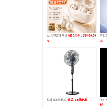
金运A5蓝牙耳机
领50元券，到手69.99
萨勒
元
元
长城落地电风扇
券后71.5元包邮
飞科
邮