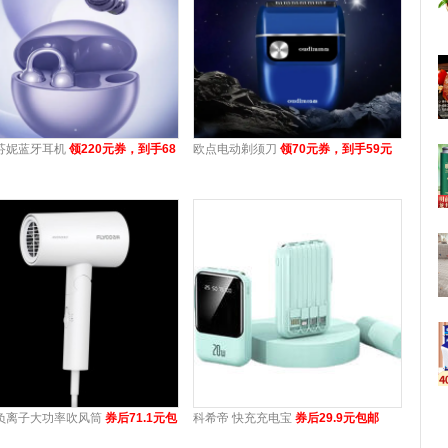
芬妮蓝牙耳机
领220元券，到手68
欧点电动剃须刀
领70元券，到手59元
负离子大功率吹风筒
券后71.1元包
科希帝 快充充电宝
券后29.9元包邮