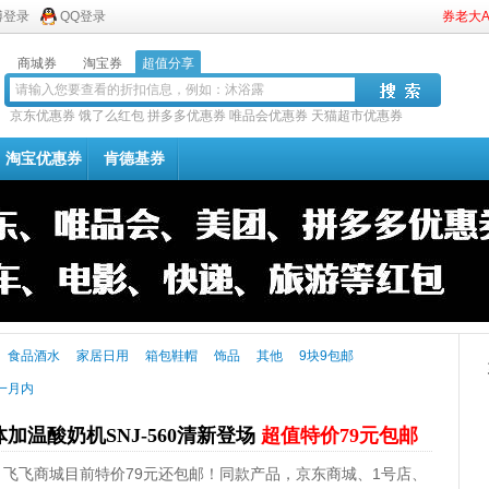
博登录
QQ登录
券老大
商城券
淘宝券
超值分享
京东优惠券
饿了么红包
拼多多优惠券
唯品会优惠券
天猫超市优惠券
淘宝优惠券
肯德基券
食品酒水
家居日用
箱包鞋帽
饰品
其他
9块9包邮
一月内
体加温酸奶机SNJ-560清新登场
超值特价79元包邮
560，飞飞商城目前特价79元还包邮！同款产品，京东商城、1号店、