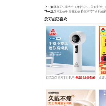
上一篇:
北京同仁堂大枣（补中益气，养血安神）80
下一篇:
暑期装修季 夏日装修 超值净“享” 换购/低
您可能还喜欢
匹克强劲飓风手持风扇
券后39.9元包邮
金锣