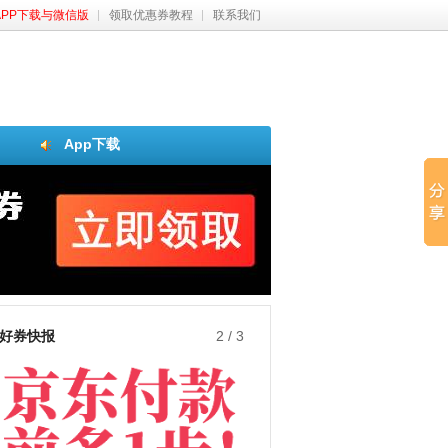
APP下载与微信版
领取优惠券教程
联系我们
App下载
好券快报
3
/
3