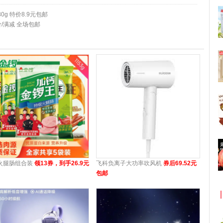
g 特价8.9元包邮
价/满减 全场包邮
火腿肠组合装
领13券，到手26.9元
飞科负离子大功率吹风机
券后69.52元
包邮