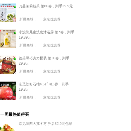
刀蔓茉莉新茶 领60券，到手29.9元
所属商城：
京东优惠券
小浣熊儿童洗发沐浴露 领7券，到手
19.89元
所属商城：
京东优惠券
德芙黑巧克力桶装 领10券，到手
29.9元
所属商城：
京东优惠券
京觅软籽石榴4.5斤 领5券，到手
19.8元
所属商城：
京东优惠券
一周最热值得买
京觅陕西大荔冬枣 券后32.9元包邮