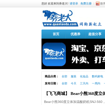
您好 欢迎来到券老大!
请登录
免费注册
微
首页
优惠券
超值分享
商品分类：
全部
服装
化妆品
数码家电
发布日期：
全部
今天
三天内
一周内
【飞飞商城】 Bear小熊360度立
Bear小熊360度立体加温酸奶机SNJ-