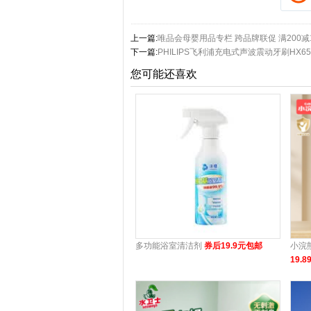
上一篇:
唯品会母婴用品专栏 跨品牌联促 满200减1
下一篇:
PHILIPS飞利浦充电式声波震动牙刷HX6
您可能还喜欢
多功能浴室清洁剂
券后19.9元包邮
小浣
19.8