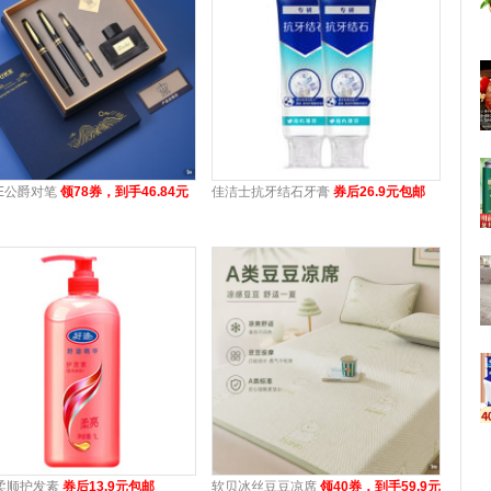
KE公爵对笔
领78券，到手46.84元
佳洁士抗牙结石牙膏
券后26.9元包邮
柔顺护发素
券后13.9元包邮
软贝冰丝豆豆凉席
领40券，到手59.9元