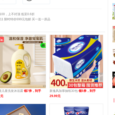
00，上不封顶 低至0.6折
511 限时特价699元包邮 买一送一原品
熊儿童洗发沐浴露
领7券，到手
新逸风加厚抽纸30包
领5券，到手
9元
29.99元