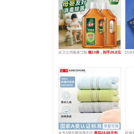
水卫士消毒液*2瓶
领13券，到手26.8元
DU
金号A类抗菌加厚毛巾
券后24.88元包
好迪