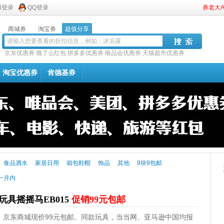
博登录
QQ登录
券老大
商城券
淘宝券
超值分享
京东优惠券
饿了么红包
拼多多优惠券
唯品会优惠券
天猫超市优惠券
淘宝优惠券
肯德基券
食品酒水
家居日用
箱包鞋帽
饰品
其他
9块9包邮
一月内
具摇摇马EB015
促销99元包邮
5，京东商城现价99元包邮。同款玩具，当当网、亚马逊中国均报