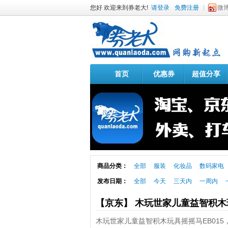
您好 欢迎来到券老大!
请登录
免费注册
微
首页
优惠券
超值分享
商品分类：
全部
服装
化妆品
数码家电
发布日期：
全部
今天
三天内
一周内
【京东】 木玩世家儿童益智积木玩
木玩世家儿童益智积木玩具摇摇马EB01