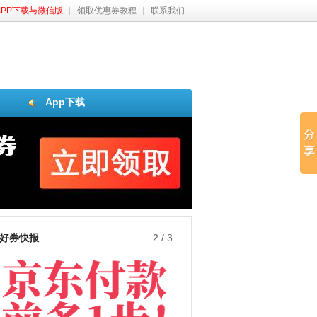
APP下载与微信版
领取优惠券教程
联系我们
App下载
好券快报
3
/
3