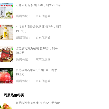
刀蔓茉莉新茶 领60券，到手29.9元
所属商城：
京东优惠券
小浣熊儿童洗发沐浴露 领7券，到手
19.89元
所属商城：
京东优惠券
德芙黑巧克力桶装 领10券，到手
29.9元
所属商城：
京东优惠券
京觅软籽石榴4.5斤 领5券，到手
19.8元
所属商城：
京东优惠券
一周最热值得买
京觅陕西大荔冬枣 券后32.9元包邮