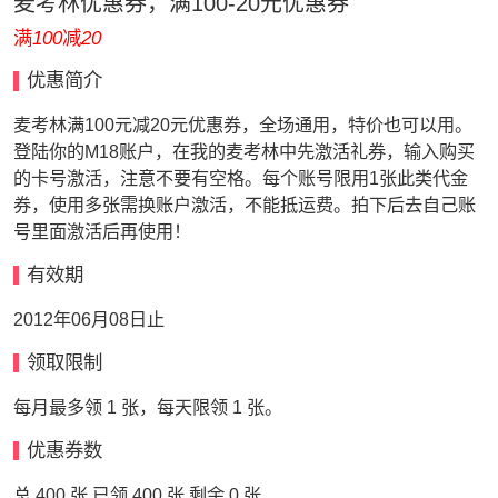
麦考林优惠券，满100-20元优惠券
满
100
减
20
优惠简介
麦考林满100元减20元优惠券，全场通用，特价也可以用。
登陆你的M18账户，在我的麦考林中先激活礼券，输入购买
的卡号激活，注意不要有空格。每个账号限用1张此类代金
券，使用多张需换账户激活，不能抵运费。拍下后去自己账
号里面激活后再使用！
有效期
2012年06月08日止
领取限制
每月最多领 1 张，每天限领 1 张。
优惠券数
总 400 张 已领 400 张 剩余 0 张