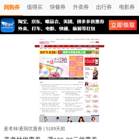
值得买
快餐券
外卖券
出行券
电影券
网购券
麦考林/麦网优惠券
| 5189天前