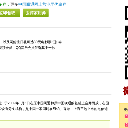
多券：
更多
中国联通网上营业厅优惠券
立即领取
去商家用券
量，以及网龄生日礼可选30元电影票抵扣券
站视频会员，QQ音乐会员任选其中一款
）于2009年1月6日在原中国网通和原中国联通的基础上合并而成，在国
区设有分支机构，是中国一家同时在纽约、香港、上海三地上市的电信运
更