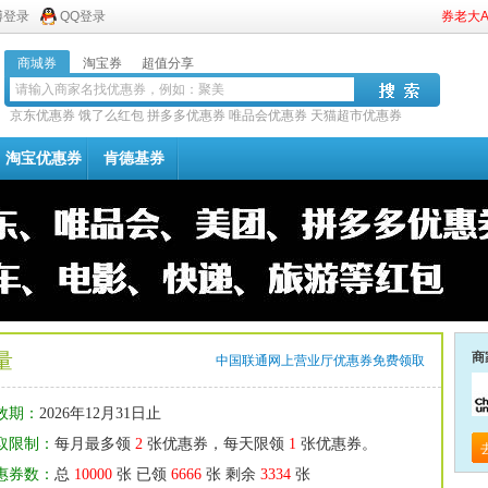
博登录
QQ登录
券老大
商城券
淘宝券
超值分享
京东优惠券
饿了么红包
拼多多优惠券
唯品会优惠券
天猫超市优惠券
淘宝优惠券
肯德基券
量
商
中国联通网上营业厅优惠券免费领取
效期：
2026年12月31日止
取限制：
每月最多领
2
张优惠券，每天限领
1
张优惠券。
惠券数：
总
10000
张 已领
6666
张 剩余
3334
张