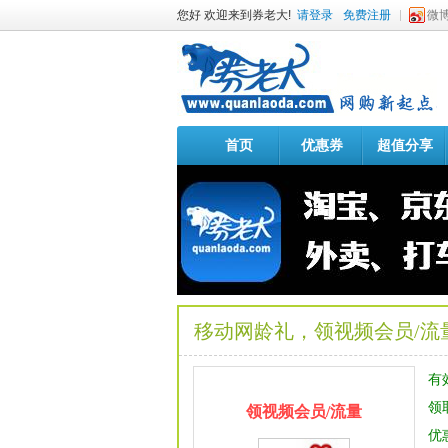
您好 欢迎来到券老大!
请登录
免费注册
微
首页
优惠券
超值分享
移动网龄礼，领视频会员/流
有
领
领视频会员/流量
优