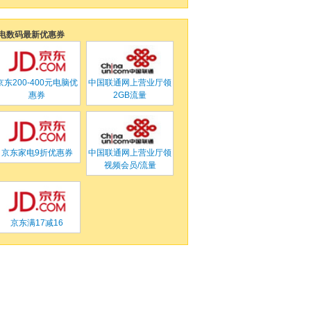
电数码最新优惠券
京东
200-400元电脑优
中国联通网上营业厅
领
惠券
2GB流量
京东
家电9折优惠券
中国联通网上营业厅
领
视频会员/流量
京东满
17
减
16