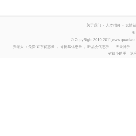
关于我们
-
人才招募
-
友情
湘
© CopyRight 2010-2011,www.quanlaod
券老大
：免费
京东优惠券
，
肯德基优惠券
，
唯品会优惠券
，
天天神券
，
省钱小助手
-
返