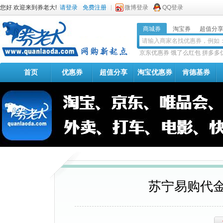
您好 欢迎来到券老大!
请登录
免费注册
微博登录
QQ登录
商城券
淘宝券
超值分
京东优惠券
饿了么红包
拼多多
首页
优惠券
超值分享
淘宝优惠券
肯德基券
苏宁易购代金