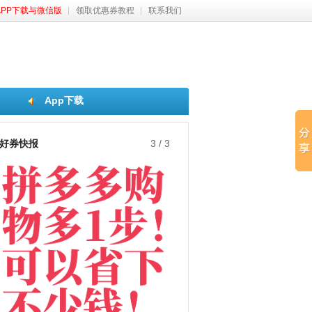
APP下载与微信版
领取优惠券教程
联系我们
App下载
好券快报
3
/
3