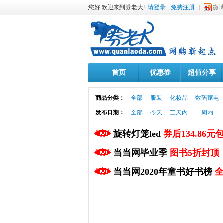
您好 欢迎来到券老大!
请登录
免费注册
微
首页
优惠券
超值分享
商品分类：
全部
服装
化妆品
数码家电
发布日期：
全部
今天
三天内
一周内
旋转灯笼led
券后134.86元
当当网毕业季
图书5折封顶
当当网2020年童书好书榜
全