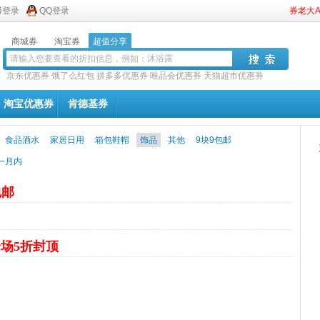
博登录
QQ登录
券老大
商城券
淘宝券
超值分享
京东优惠券
饿了么红包
拼多多优惠券
唯品会优惠券
天猫超市优惠券
淘宝优惠券
肯德基券
食品酒水
家居日用
箱包鞋帽
饰品
其他
9块9包邮
一月内
包邮
场5折封顶