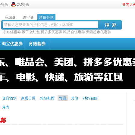
博登录
QQ登录
券老大
商城券
淘宝券
超值分享
京东优惠券
饿了么红包
拼多多优惠券
唯品会优惠券
天猫超市优惠券
淘宝优惠券
肯德基券
食品酒水
家居日用
箱包鞋帽
饰品
其他
9块9包邮
一月内
包邮