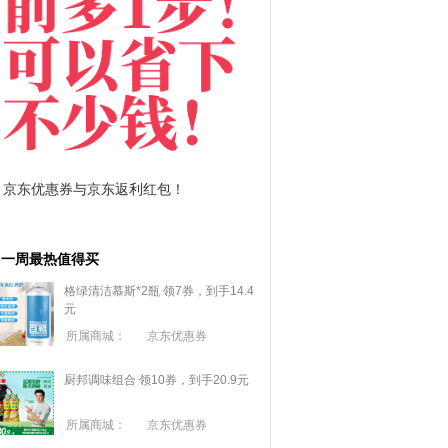
拼多多优惠券+拼多多返利
淘宝优惠券+淘
一周最热值得买
格绿清洁慕斯*2瓶 领7券，到手14.4
元
所属商城：
京东优惠券
厨邦调味组合 领10券，到手20.9元
所属商城：
京东优惠券