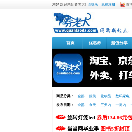
您好 欢迎来到券老大!
请登录
免费注册
微
首页
优惠券
超值分享
商品分类：
全部
服装
化妆品
数码家电
发布日期：
全部
今天
三天内
一周内
旋转灯笼led
券后134.86元
当当网毕业季
图书5折封顶