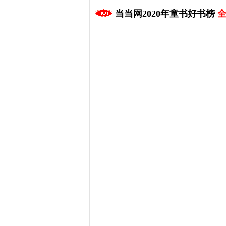
当当网2020年童书好书榜
全
拼多多优惠券+拼多多返利
淘宝优惠券+淘