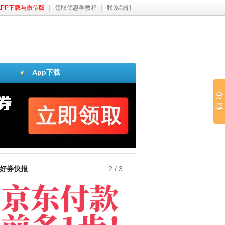
APP下载与微信版
领取优惠券教程
联系我们
App下载
好券快报
3
/
3