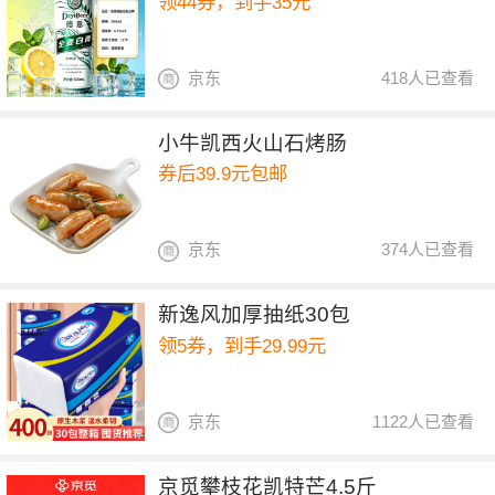
领44券，到手35元
京东
418人已查看
小牛凯西火山石烤肠
券后39.9元包邮
京东
374人已查看
新逸风加厚抽纸30包
领5券，到手29.99元
京东
1122人已查看
京觅攀枝花凯特芒4.5斤