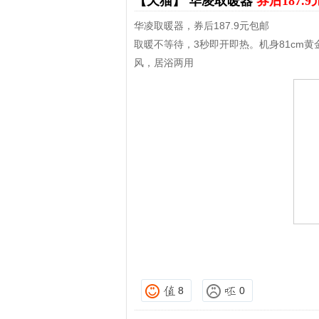
【天猫】
华凌取暖器
券后187.
华凌取暖器，券后187.9元包邮
取暖不等待，3秒即开即热。机身81cm
风，居浴两用
8
0