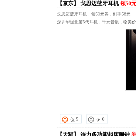
【京东】
戈思迈蓝牙耳机
领50
戈思迈蓝牙耳机，领50元券，到手58元
深圳华强北第6代耳机，千元音质，物美
5
0
【天猫】
得力多功能起床闹钟
券