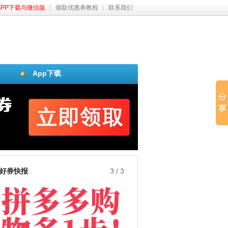
APP下载与微信版
领取优惠券教程
联系我们
App下载
好券快报
3
/
3