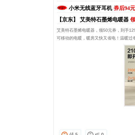
小米无线蓝牙耳机
券后94
【京东】
艾美特石墨烯电暖器
领
艾美特石墨烯电暖器，领50元券，到手12
可移动的电暖，暖房又快又省电！温暖过
拼多多优惠券+拼多多返利
淘宝优惠券+淘宝返利
5
0