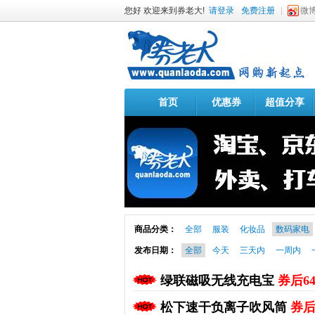
您好 欢迎来到券老大!
请登录
免费注册
微
首页
优惠券
超值分享
商品分类：
全部
服装
化妆品
数码家电
发布日期：
全部
今天
三天内
一周内
绿联磁吸无线充电宝
券后6
松下速干负离子吹风筒
券后