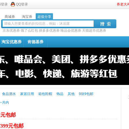
博登录
QQ登录
券老大
商城券
淘宝券
超值分享
京东优惠券
饿了么红包
拼多多优惠券
唯品会优惠券
天猫超市优惠券
淘宝优惠券
肯德基券
食品酒水
家居日用
箱包鞋帽
饰品
其他
9块9包邮
一月内
4元包邮
399元包邮