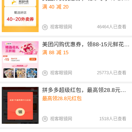
满
40
减
20
视客眼镜网
46464人已查看
美团闪购优惠券，领88-15元鲜花优惠券
满
88
减
15
视客眼镜网
25773人已查看
拼多多超级红包，最高领28.8元红包
最高领28.8元红包
视客眼镜网
1518人已查看