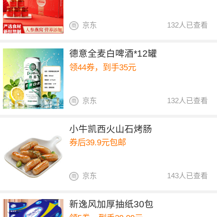
京东
132人已查看
德意全麦白啤酒*12罐
领44券，到手35元
京东
132人已查看
小牛凯西火山石烤肠
券后39.9元包邮
京东
143人已查看
新逸风加厚抽纸30包