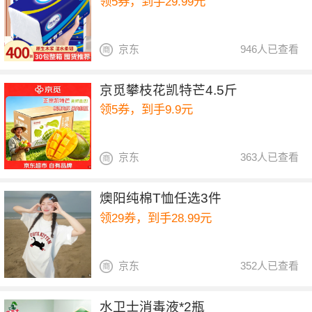
领5券，到手29.99元
京东
946人已查看
京觅攀枝花凯特芒4.5斤
领5券，到手9.9元
京东
363人已查看
燠阳纯棉T恤任选3件
领29券，到手28.99元
京东
352人已查看
水卫士消毒液*2瓶