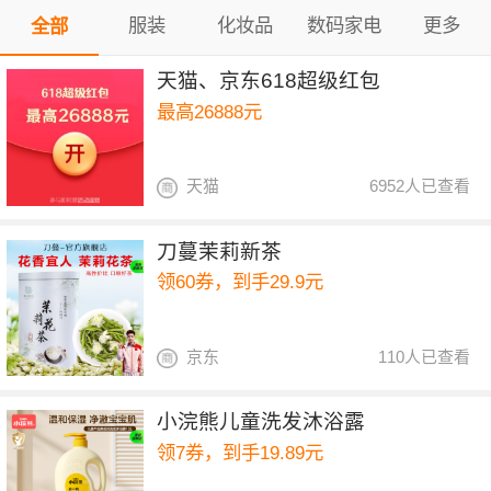
服装
化妆品
数码家电
更多
全部
天猫、京东618超级红包
最高26888元
天猫
6952人已查看
刀蔓茉莉新茶
领60券，到手29.9元
京东
110人已查看
小浣熊儿童洗发沐浴露
领7券，到手19.89元