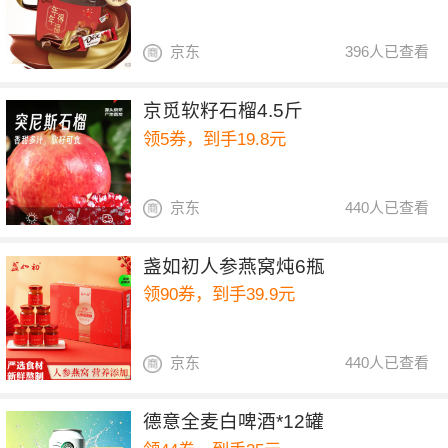
京东
396人已查看
京觅软籽石榴4.5斤
领5券，到手19.8元
京东
440人已查看
盏如初人参燕窝炖6瓶
领90券，到手39.9元
京东
440人已查看
德意全麦白啤酒*12罐