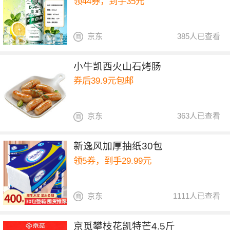
领44券，到手35元
京东
385人已查看
小牛凯西火山石烤肠
券后39.9元包邮
京东
363人已查看
新逸风加厚抽纸30包
领5券，到手29.99元
京东
1111人已查看
京觅攀枝花凯特芒4.5斤