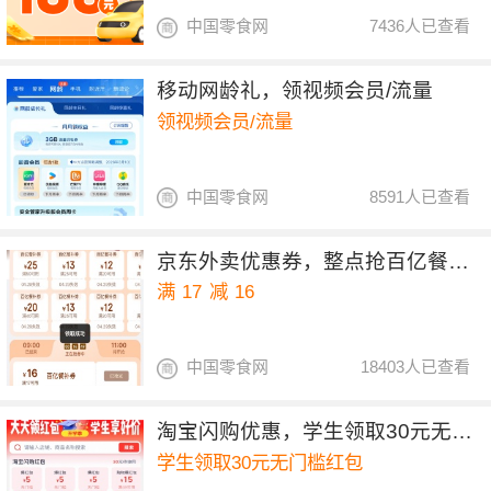
中国零食网
7436人已查看
移动网龄礼，领视频会员/流量
领视频会员/流量
中国零食网
8591人已查看
京东外卖优惠券，整点抢百亿餐补17-16券
满
17
减
16
中国零食网
18403人已查看
淘宝闪购优惠，学生领取30元无门槛红包
学生领取30元无门槛红包