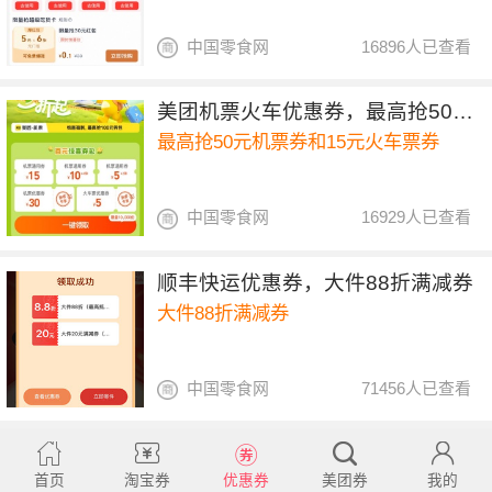
中国零食网
16896人已查看
美团机票火车优惠券，最高抢50元机票券和15元火车票券
最高抢50元机票券和15元火车票券
中国零食网
16929人已查看
顺丰快运优惠券，大件88折满减券
大件88折满减券
中国零食网
71456人已查看
首页
淘宝券
优惠券
美团券
我的