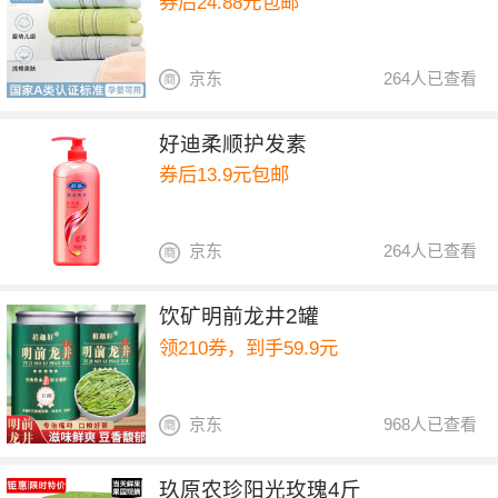
券后24.88元包邮
京东
264人已查看
好迪柔顺护发素
券后13.9元包邮
京东
264人已查看
饮矿明前龙井2罐
领210券，到手59.9元
京东
968人已查看
玖原农珍阳光玫瑰4斤