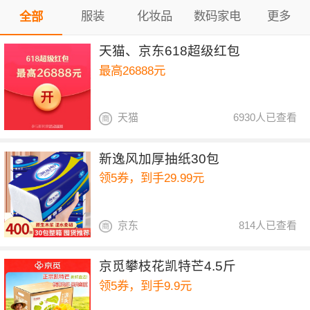
服装
化妆品
数码家电
更多
全部
天猫、京东618超级红包
最高26888元
天猫
6930人已查看
新逸风加厚抽纸30包
领5券，到手29.99元
京东
814人已查看
京觅攀枝花凯特芒4.5斤
领5券，到手9.9元